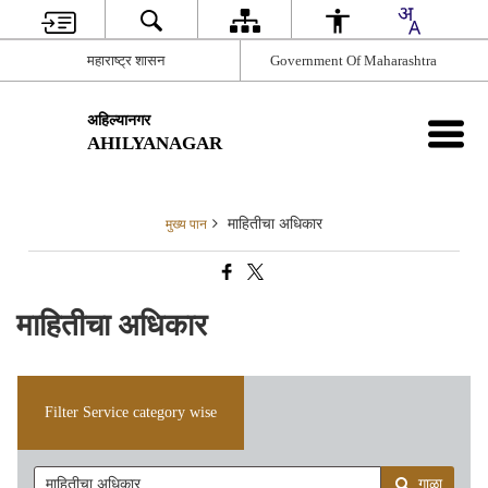
महाराष्ट्र शासन
Government Of Maharashtra
अहिल्यानगर
AHILYANAGAR
माहितीचा अधिकार
मुख्य पान
माहितीचा अधिकार
Filter Service category wise
गाळा