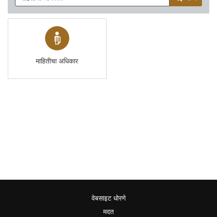
माहितीचा अधिकार
वेबसाइट धोरणे
मदत