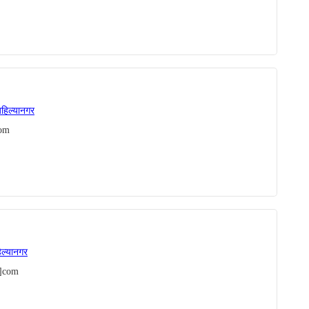
हिल्यानगर
com
िल्यानगर
t]com