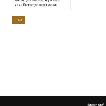
विभागीय दुय्यम सेवा परीक्षा माहे जानेवारी
२०२६ निकालपत्रक महसूल सहायक
संग्रह
वेबसाइट धोरणे