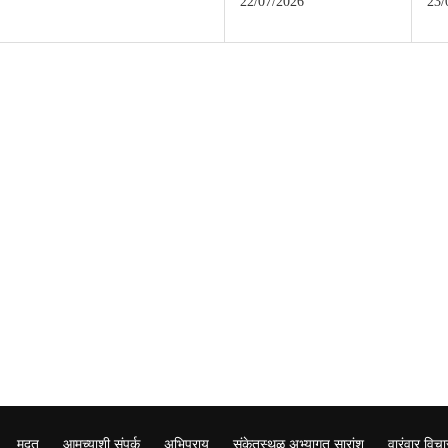
22/07/2026
23/
मदत
आमच्याशी संपर्क
अभिप्राय
संकेतस्थळ अभ्यागत सारांश
वारंवार विचा