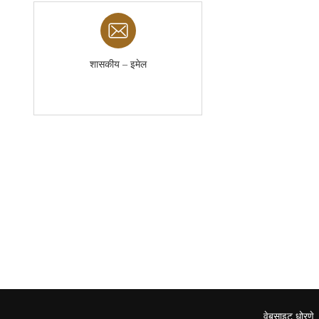
शासकीय – इमेल
वेबसाइट धोरणे