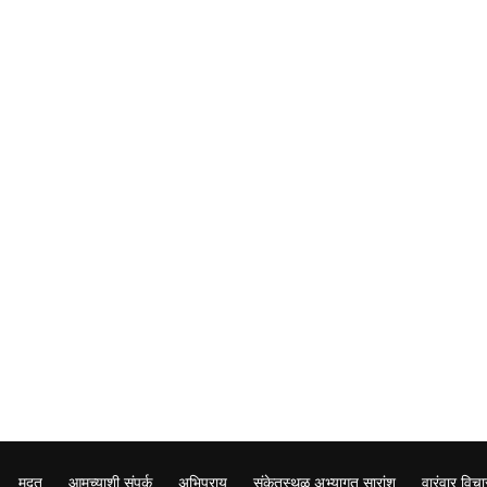
मदत
आमच्याशी संपर्क
अभिप्राय
संकेतस्थळ अभ्यागत सारांश
वारंवार विचा